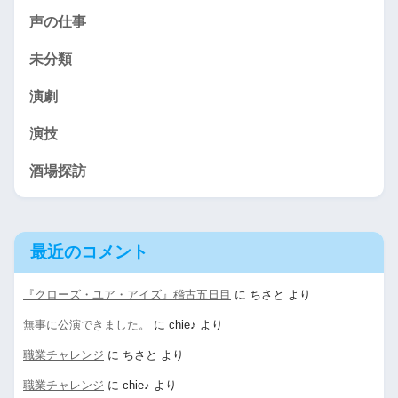
声の仕事
未分類
演劇
演技
酒場探訪
最近のコメント
『クローズ・ユア・アイズ』稽古五日目
に
ちさと
より
無事に公演できました。
に
chie♪
より
職業チャレンジ
に
ちさと
より
職業チャレンジ
に
chie♪
より