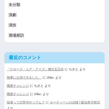
未分類
演劇
演技
酒場探訪
最近のコメント
『クローズ・ユア・アイズ』稽古五日目
に
ちさと
より
無事に公演できました。
に
chie♪
より
職業チャレンジ
に
ちさと
より
職業チャレンジ
に
chie♪
より
役者って日常何やってん？
に
ルーティーンの点検 | 鍛治本方程式
より