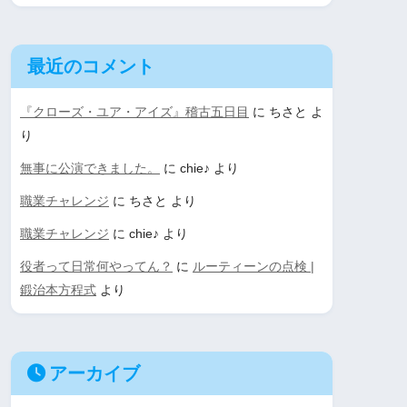
最近のコメント
『クローズ・ユア・アイズ』稽古五日目
に
ちさと
よ
り
無事に公演できました。
に
chie♪
より
職業チャレンジ
に
ちさと
より
職業チャレンジ
に
chie♪
より
役者って日常何やってん？
に
ルーティーンの点検 |
鍛治本方程式
より
アーカイブ