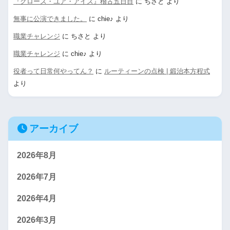
『クローズ・ユア・アイズ』稽古五日目
に
ちさと
より
無事に公演できました。
に
chie♪
より
職業チャレンジ
に
ちさと
より
職業チャレンジ
に
chie♪
より
役者って日常何やってん？
に
ルーティーンの点検 | 鍛治本方程式
より
アーカイブ
2026年8月
2026年7月
2026年4月
2026年3月