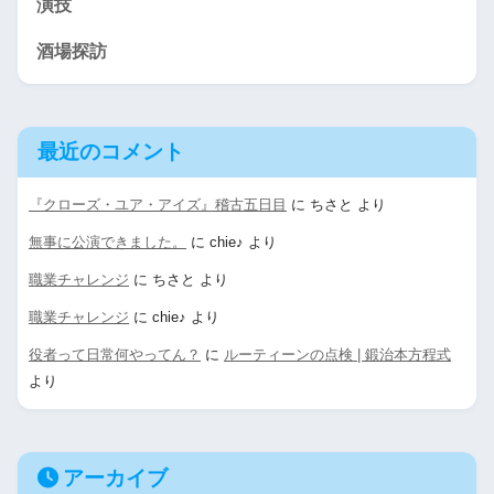
演技
酒場探訪
最近のコメント
『クローズ・ユア・アイズ』稽古五日目
に
ちさと
より
無事に公演できました。
に
chie♪
より
職業チャレンジ
に
ちさと
より
職業チャレンジ
に
chie♪
より
役者って日常何やってん？
に
ルーティーンの点検 | 鍛治本方程式
より
アーカイブ