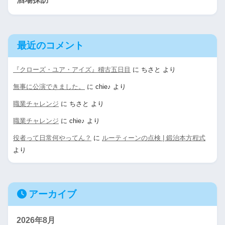
最近のコメント
『クローズ・ユア・アイズ』稽古五日目
に
ちさと
より
無事に公演できました。
に
chie♪
より
職業チャレンジ
に
ちさと
より
職業チャレンジ
に
chie♪
より
役者って日常何やってん？
に
ルーティーンの点検 | 鍛治本方程式
より
アーカイブ
2026年8月