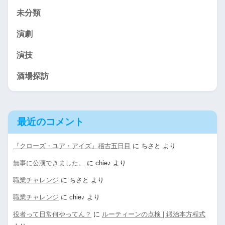
未分類
演劇
演技
酒場探訪
最近のコメント
『クローズ・ユア・アイズ』稽古五日目
に
ちさと
より
無事に公演できました。
に
chie♪
より
職業チャレンジ
に
ちさと
より
職業チャレンジ
に
chie♪
より
役者って日常何やってん？
に
ルーティーンの点検 | 鍛治本方程式