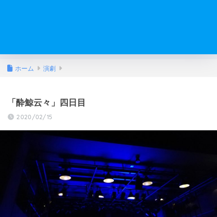
ホーム
演劇
「酔鯨云々」四日目
2020/02/15