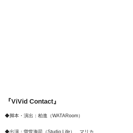
『ViVid Contact』
◆脚本・演出：柏進（WATARoom）
◆出演：曽世海司（Studio Life）、マリカ