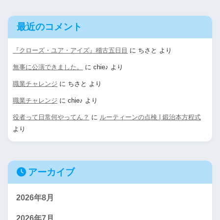
最近のコメント
『クローズ・ユア・アイズ』稽古五日目
に
ちさと
より
無事に公演できました。
に
chie♪
より
職業チャレンジ
に
ちさと
より
職業チャレンジ
に
chie♪
より
役者って日常何やってん？
に
ルーティーンの点検 | 鍛治本方程式
より
アーカイブ
2026年8月
2026年7月