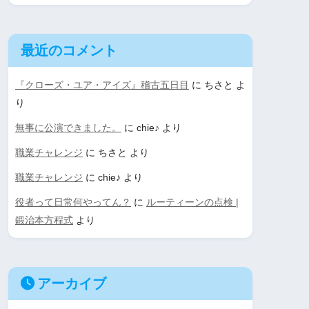
最近のコメント
『クローズ・ユア・アイズ』稽古五日目
に
ちさと
よ
り
無事に公演できました。
に
chie♪
より
職業チャレンジ
に
ちさと
より
職業チャレンジ
に
chie♪
より
役者って日常何やってん？
に
ルーティーンの点検 |
鍛治本方程式
より
アーカイブ