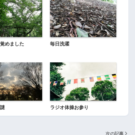
覚めました
毎日洗濯
謎
ラジオ体操お参り
次の記事