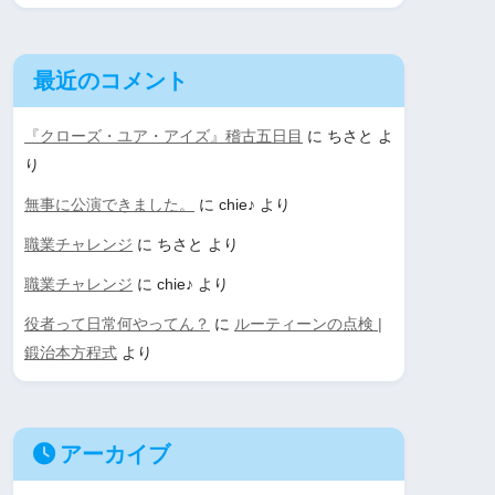
最近のコメント
『クローズ・ユア・アイズ』稽古五日目
に
ちさと
よ
り
無事に公演できました。
に
chie♪
より
職業チャレンジ
に
ちさと
より
職業チャレンジ
に
chie♪
より
役者って日常何やってん？
に
ルーティーンの点検 |
鍛治本方程式
より
アーカイブ