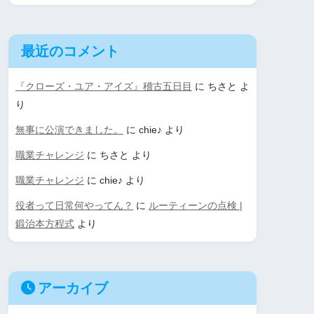
最近のコメント
『クローズ・ユア・アイズ』稽古五日目
に
ちさと
よ
り
無事に公演できました。
に
chie♪
より
職業チャレンジ
に
ちさと
より
職業チャレンジ
に
chie♪
より
役者って日常何やってん？
に
ルーティーンの点検 |
鍛治本方程式
より
アーカイブ