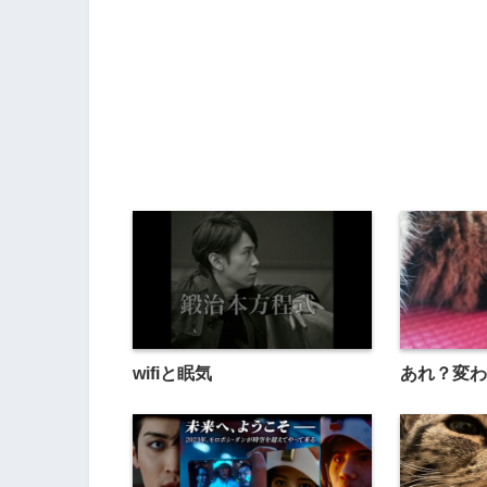
wifiと眠気
あれ？変わ