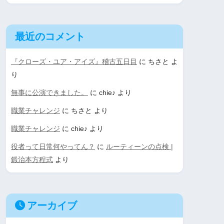
最近のコメント
『クローズ・ユア・アイズ』稽古五日目
に
ちさと
よ
り
無事に公演できました。
に
chie♪
より
職業チャレンジ
に
ちさと
より
職業チャレンジ
に
chie♪
より
役者って日常何やってん？
に
ルーティーンの点検 |
鍛治本方程式
より
アーカイブ